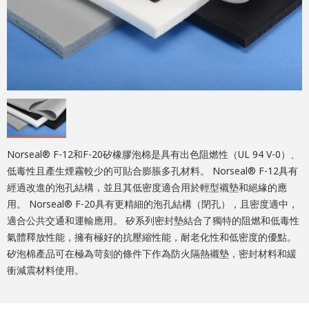
Norseal® F-12和F-20矽橡膠泡棉是具有出色阻燃性（UL 94 V-0）、
低毒性且產生煙霧較少的可貼合膨脹多孔材料。 Norseal® F-12具有
經過改進的泡孔結構，並且其低密度適合用於輕型襯墊和絕緣的應
用。 Norseal® F-20具有更精細的泡孔結構（閉孔），且密度適中，
適合公共交通和運輸應用。 矽系列密封墊結合了獨特的阻燃和低毒性
氣體釋放性能，擁有極好的抗壓縮性能，耐老化性和低密度的優點。
矽泡棉產品可在極為苛刻的條件下作為防火隔熱襯墊，密封材料和緩
衝減震材料使用。