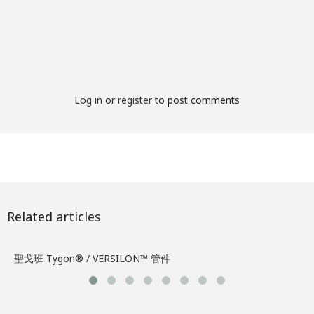
Log in
or
register
to post comments
Related articles
聖戈班 Tygon® / VERSILON™ 管件
為