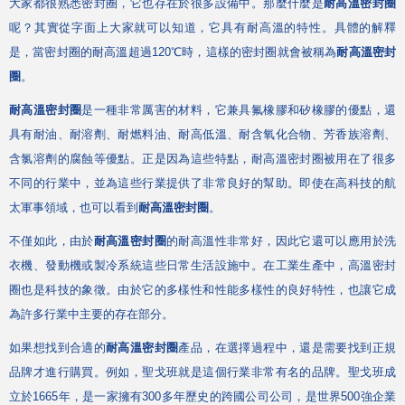
大家都很熟悉密封圈，它也存在於很多設備中。那麼什麼是
耐高溫密封圈
呢？其實從字面上大家就可以知道，它具有耐高溫的特性。具體的解釋
是，當密封圈的耐高溫超過
120
℃時，這樣的密封圈就會被稱為
耐高溫密封
圈
。
耐高溫密封圈
是一種非常厲害的材料，它兼具氟橡膠和矽橡膠的優點，還
具有耐油、耐溶劑、耐燃料油、耐高低溫、耐含氧化合物、芳香族溶劑、
含氯溶劑的腐蝕等優點。正是因為這些特點，耐高溫密封圈被用在了很多
不同的行業中，並為這些行業提供了非常良好的幫助。即使在高科技的航
太軍事領域，也可以看到
耐高溫密封圈
。
不僅如此，由於
耐高溫密封圈
的耐高溫性非常好，因此它還可以應用於洗
衣機、發動機或製冷系統這些日常生活設施中。在工業生產中，高溫密封
圈也是科技的象徵。由於它的多樣性和性能多樣性的良好特性，也讓它成
為許多行業中主要的存在部分。
如果想找到合適的
耐高溫密封圈
產品，在選擇過程中，還是需要找到正規
品牌才進行購買。例如，聖戈班就是這個行業非常有名的品牌。聖戈班成
立於
1665
年，是一家擁有
300
多年歷史的跨國公司公司，是世界
500
強企業