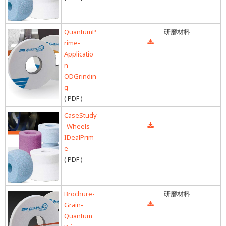
QuantumP
研磨材料
rime-
Applicatio
n-
ODGrindin
g
( PDF )
CaseStudy
-Wheels-
IDealPrim
e
( PDF )
Brochure-
研磨材料
Grain-
Quantum