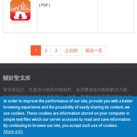
( PDF )
Pagination
目
1
頁
2
頁
3
下
之后的
Last
最后一页
前
面
面
一
page
頁
頁
面
關於聖戈班
聖戈班設計、生產並分銷高功能材料，為消費者提供創新解決方案。
這些材料和解決方案遍佈於建築、交通、基礎設施和工業應用的各方
In order to improve the performance of our site, provide you with a better
面，與我們的日常生活息息相關。
browsing experience and the possibility of easily sharing its content, we
use cookies. These cookies are information stored on your computer in
simple text files which our server accesses to read and save information.
關於我們
聯絡
網站地圖
法律聲明
Footer
By continuing to browse our site, you accept such use of cookies.
More info
menu