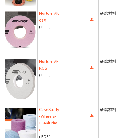
Norton_Alt
研磨材料
osX
( PDF )
Norton_AE
研磨材料
ROS
( PDF )
CaseStudy
研磨材料
-Wheels-
IDealPrim
e
( PDF )