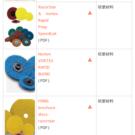
RazorStar
研磨材料
& Vortex
Rapid
Prep
SpeedLok
( PDF )
Norton
研磨材料
VORTEX
RAPID
BLEND
( PDF )
F990S
研磨材料
brochure-
discs-
razorstar
( PDF )