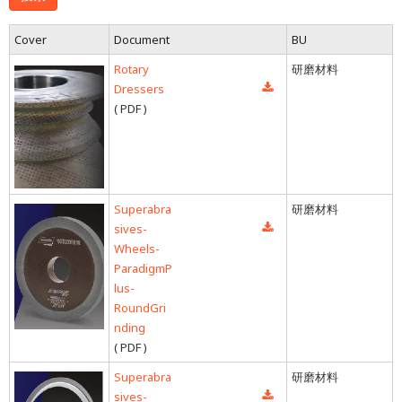
Cover
Document
BU
Rotary
研磨材料
Dressers
( PDF )
Superabra
研磨材料
sives-
Wheels-
ParadigmP
lus-
RoundGri
nding
( PDF )
Superabra
研磨材料
sives-