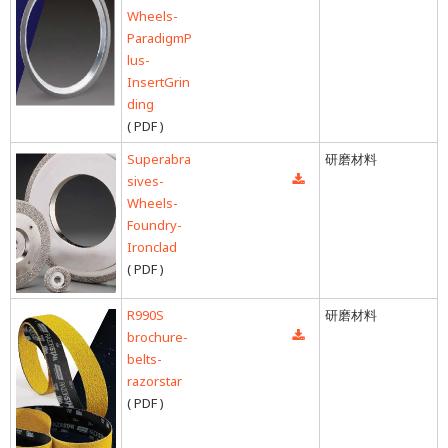
Wheels-
ParadigmP
lus-
InsertGrin
ding
( PDF )
Superabra
研磨材料
sives-
Wheels-
Foundry-
Ironclad
( PDF )
R990S
研磨材料
brochure-
belts-
razorstar
( PDF )