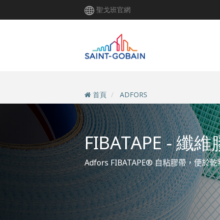
移
聖戈班官網
至
主
內
容
首頁
ADFORS
FIBATAPE - 纖
Adfors
FIBATAPE®
自粘膠帶，便於乾