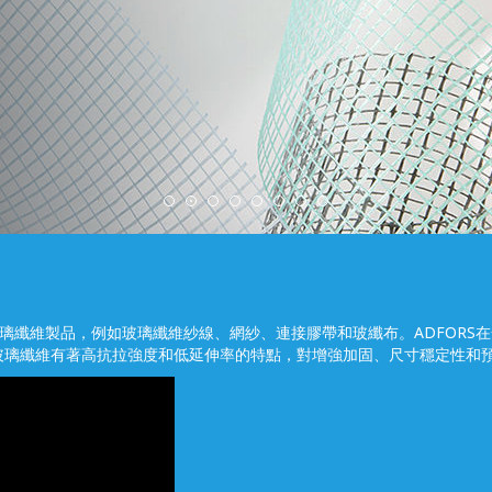
式各樣的玻璃纖維製品，例如玻璃纖維紗線、網紗、連接膠帶和玻纖布。ADFO
玻璃纖維有著高抗拉強度和低延伸率的特點，對增強加固、尺寸穩定性和