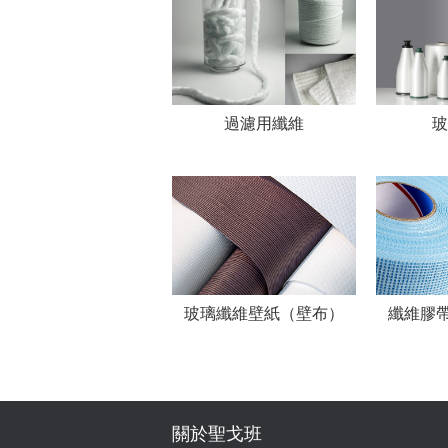
過濾用纖維
玻
玻璃纖維壁紙（壁布）
纖維膠
關於聖戈班