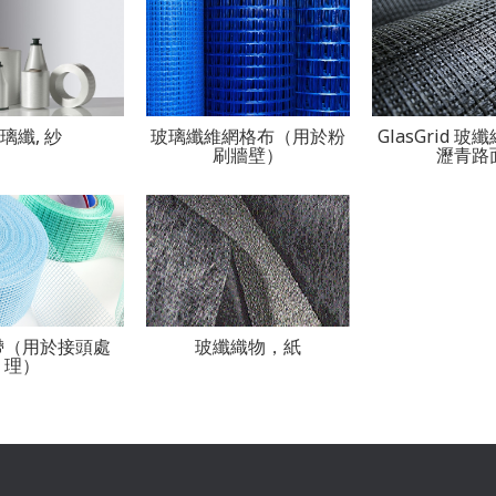
璃纖, 紗
玻璃纖維網格布（用於粉
GlasGrid 玻
刷牆壁）
瀝青路
帶（用於接頭處
玻纖織物，紙
理）