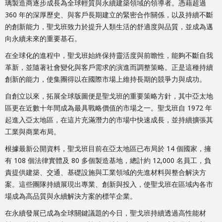
璃製造商逐步成長為全球輕質與永續建築領域的領導者。憑藉超過
360 年的深厚歷史、與客戶長期建立的緊密合作關係，以及持續不斷
的創新能力，聖戈班致力於提升人類生活的舒適度與品質，並成為邁
向永續未來的重要基石。
在全球化的進程中，聖戈班始終保持靈活度與前瞻性，能夠不斷自我
革新，並隨著社會變化與客戶需求的演進而調整策略。正是這種持續
創新的能力，使集團得以在國際市場上維持長期的競爭力與成功。
自創立以來，拓展全球版圖便是聖戈班的重要策略方針，其中亞太地
區更在近數十年間成為最具戰略價值的市場之一。聖戈班自 1972 年
起進入亞太地區，在這片充滿潛力的市場中快速成長，並持續擴張其
工業與商業布局。
根據最新公開資料，聖戈班目前在亞太地區已布局於 14 個國家，擁
有 108 個法律實體及 80 多個製造基地，總計約 12,000 名員工，負
責提供建築、交通、基礎設施與工業領域的先進材料與整合解決方
案。這些團隊持續展現出專業、創新與投入，使聖戈班在區域內各市
場成為高品質與永續解決方案的標竿企業。
在永續發展已成為全球關鍵議題的今日，聖戈班持續透過高性能材