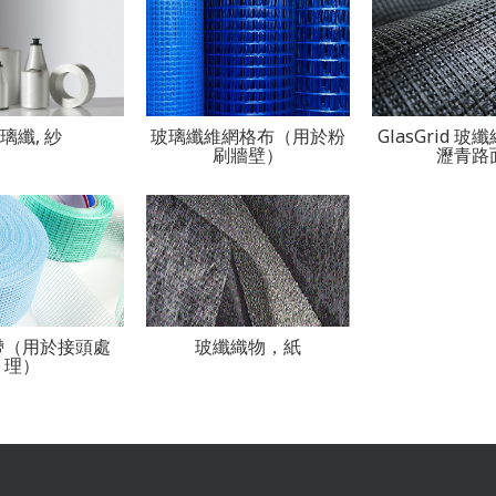
璃纖, 紗
玻璃纖維網格布（用於粉
GlasGrid 玻
刷牆壁）
瀝青路
帶（用於接頭處
玻纖織物，紙
理）