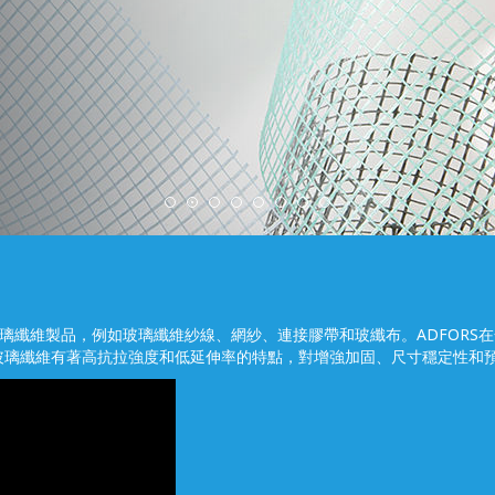
式各樣的玻璃纖維製品，例如玻璃纖維紗線、網紗、連接膠帶和玻纖布。ADFO
玻璃纖維有著高抗拉強度和低延伸率的特點，對增強加固、尺寸穩定性和