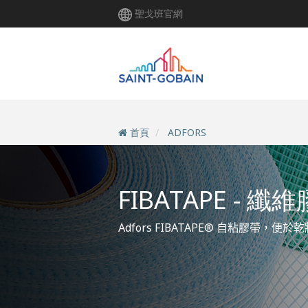
移
聖戈班官網
至
主
內
容
首頁
ADFORS
FIBATAPE - 纖
Adfors
FIBATAPE®
自粘膠帶，便於乾