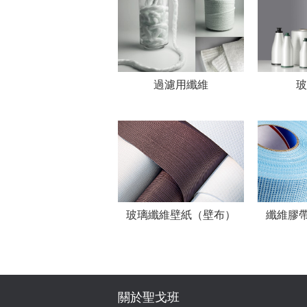
過濾用纖維
玻
玻璃纖維壁紙（壁布）
纖維膠
關於聖戈班