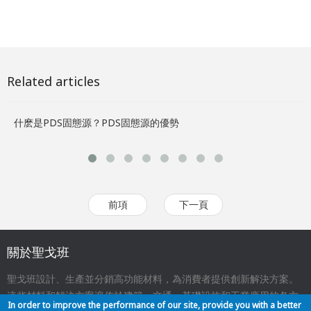
Related articles
什麽是PDS固態源？PDS固態源的優勢
聖
前項
下一頁
關於聖戈班
聖戈班設計、生產並分銷高功能材料，為消費者提供創新解決方案。
這些材料和解決方案遍佈於建築、交通、基礎設施和工業應用的各方
In order to improve the performance of our site, provide you with a better