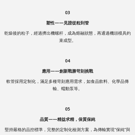
03
塑性——見證從粒到管
乾燥後的粒子，經過擠出機螺杆，成為熔融狀態，再通過機頭模具約
束成型。
04
應用——創新戰勝苛刻挑戰
軟管採用定制化，滿足多種苛刻應用需求，如食品飲料、化學品傳
輸、蠕動泵等。
05
品質——精益求精，保質保純
堅持嚴格的品控標準，完整的定制化檢測方案，為傳輸實現“保純”與