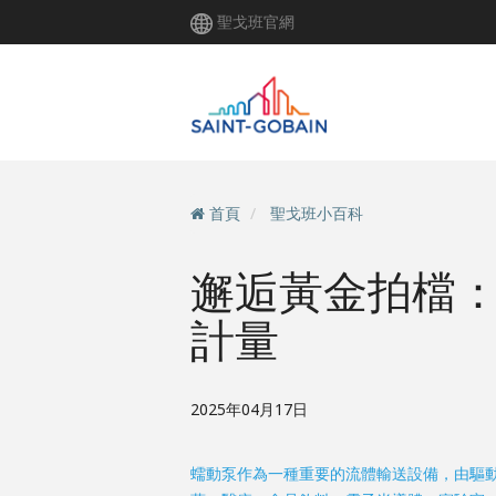
移
聖戈班官網
至
主
內
容
首頁
聖戈班小百科
邂逅黃金拍檔
計量
2025年04月17日
蠕動泵作為一種重要的流體輸送設備，由驅