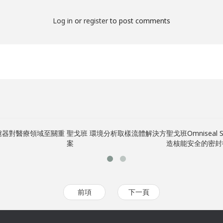
Log in
or
register
to post comments
濾器對醫療領域至關重
聖戈班 環境分析取樣流體解決方
聖戈班Omniseal S
案
造核能安全的密封
前項
下一頁