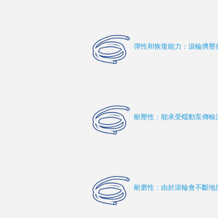
彈性和恢復能力：滾輪擠壓
耐壓性：能承受蠕動泵傳輸
耐磨性：由於滾輪會不斷地