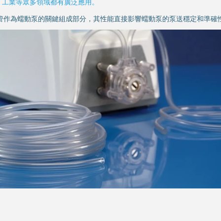
、工業等眾多領域都有廣泛應用。
管作為蠕動泵的關鍵組成部分，其性能直接影響蠕動泵的泵送穩定和準確