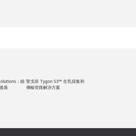
olutions：鑄
聖戈班 Tygon S3™ 生乳採集和
NORGLIDE®自潤軸承
後盾
傳輸管路解決方案
椅中的重要性