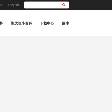
n
English
搜尋
募
聖戈班小百科
下載中心
圖庫