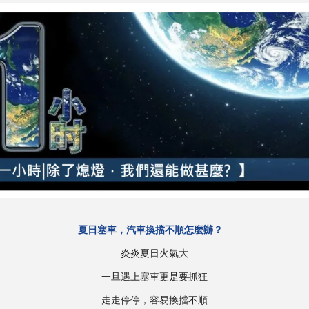
夏日塞車，汽車換擋不順怎麼辦？
炎炎夏日火氣大
一旦遇上塞車更是要抓狂
走走停停，容易換擋不順