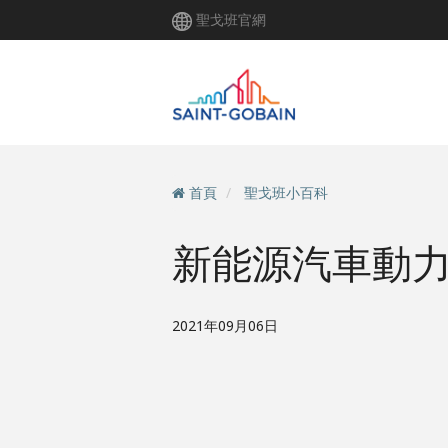
移
聖戈班官網
至
主
內
容
首頁
聖戈班小百科
新能源汽車動
2021年09月06日