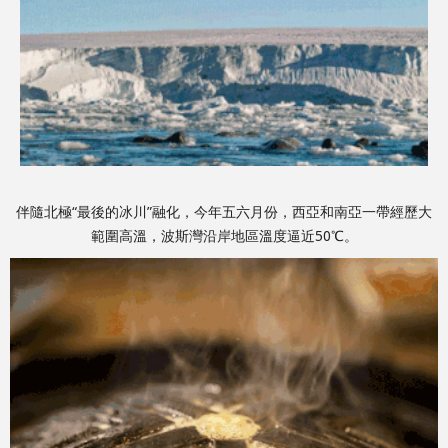
伴隨北極“最後的冰川”融化，今年五六月份，西亞和南亞一帶經歷大
範圍高溫，波斯灣沿岸地區溫度逼近50℃。