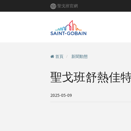
移
聖戈班官網
至
主
內
容
首頁
新聞動態
聖戈班舒熱佳
2025-05-09