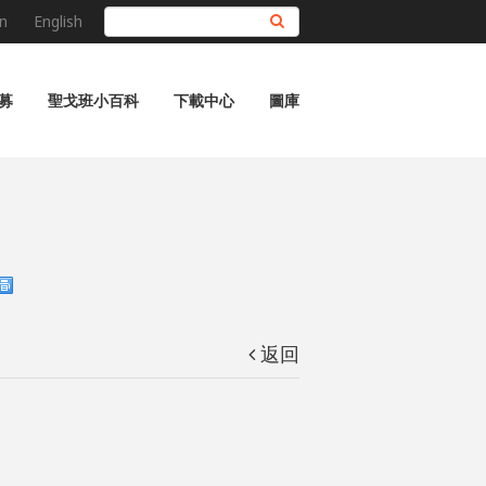
n
English
搜尋
募
聖戈班小百科
下載中心
圖庫
返回