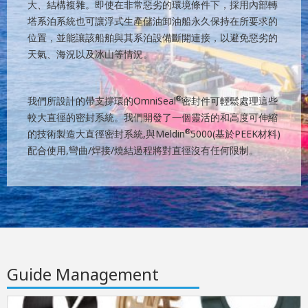
大、結構複雜。即使在非常惡劣的環境條件下，採用內部轉
塔系泊系統也可讓浮式生產儲油卸油船永久保持在所要求的
位置，並能讓該船舶與其系泊設備斷開連接，以避免惡劣的
天氣、海況以及冰山等情況。
®
我們所設計的帶支撐環的OmniSeal
密封件可輕鬆處理這些
較大直徑的密封系統。我們開發了一個靈活的和高度可伸縮
®
的技術製造大直徑密封系統,與Meldin
5000(基於PEEK材料)
配合使用,彎曲/焊接/燒結過程將對直徑沒有任何限制。
Guide Management