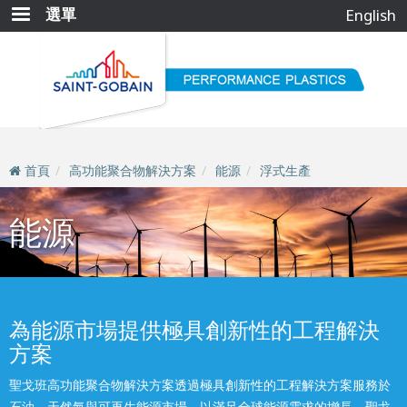
移
選單
English
至
主
內
容
首頁
高功能聚合物解決方案
能源
浮式生產
能源
為能源市場提供極具創新性的工程解決
方案
聖戈班高功能聚合物解決方案透過極具創新性的工程解決方案服務於
石油、天然氣與可再生能源市場，以滿足全球能源需求的增長。聖戈