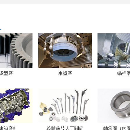
成型磨
傘齒磨
蝸桿
速箱磨削
義體義肢人工關節
軸承圈（內