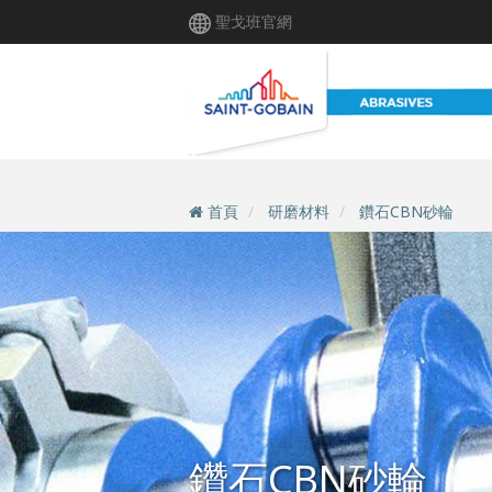
移
聖戈班官網
至
主
內
容
首頁
研磨材料
鑽石CBN砂輪
鑽石CBN砂輪