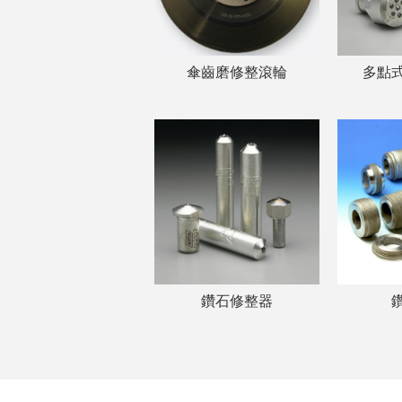
傘齒磨修整滾輪
多點
鑽石修整器