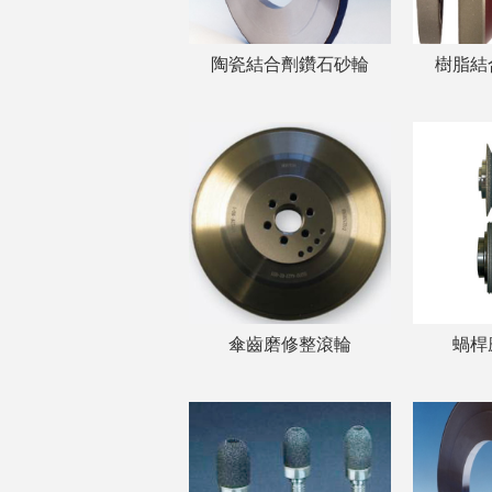
陶瓷結合劑鑽石砂輪
樹脂結
傘齒磨修整滾輪
蝸桿