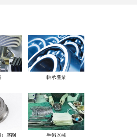
磨
軸承產業
圈）磨削
手術器械