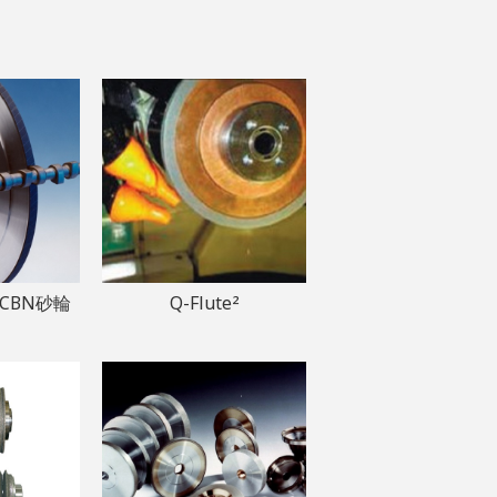
CBN砂輪
Q-Flute²