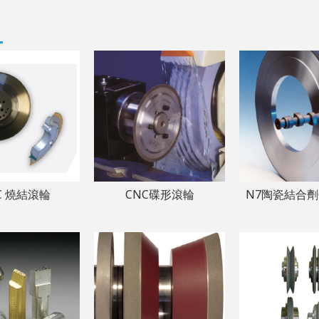
C 燒結滾輪
CNC碟形滾輪
N7陶瓷結合劑