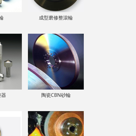
輪
成型磨修整滾輪
整器
陶瓷CBN砂輪