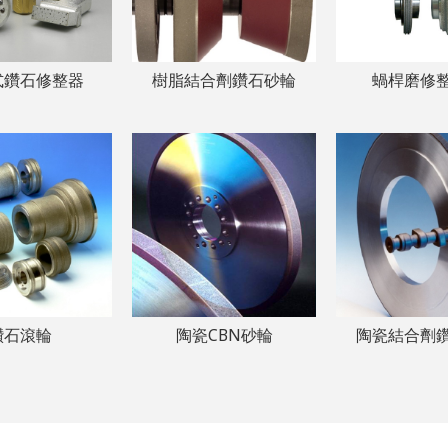
式鑽石修整器
樹脂結合劑鑽石砂輪
蝸桿磨修
鑽石滾輪
陶瓷CBN砂輪
陶瓷結合劑