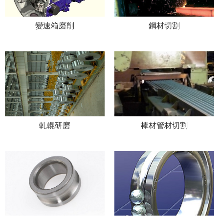
變速箱磨削
鋼材切割
軋輥研磨
棒材管材切割