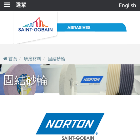
移
選單
English
至
主
內
容
首頁
研磨材料
固結砂輪
固結砂輪