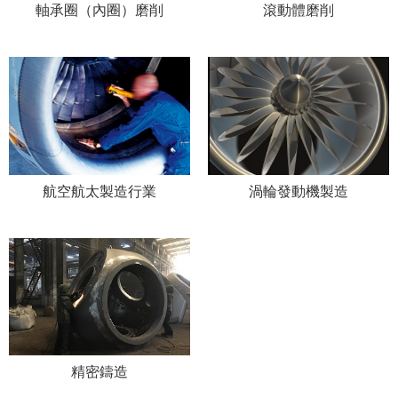
軸承圈（內圈）磨削
滾動體磨削
航空航太製造行業
渦輪發動機製造
精密鑄造