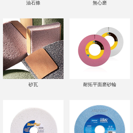
油石條
無心磨
砂瓦
耐拓平面磨砂輪