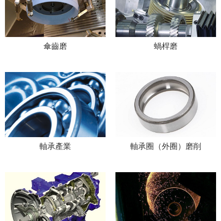
傘齒磨
蝸桿磨
軸承產業
軸承圈（外圈）磨削