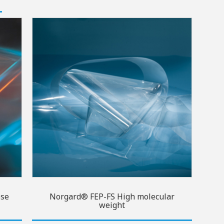
ose
Norgard® FEP-FS High molecular
weight