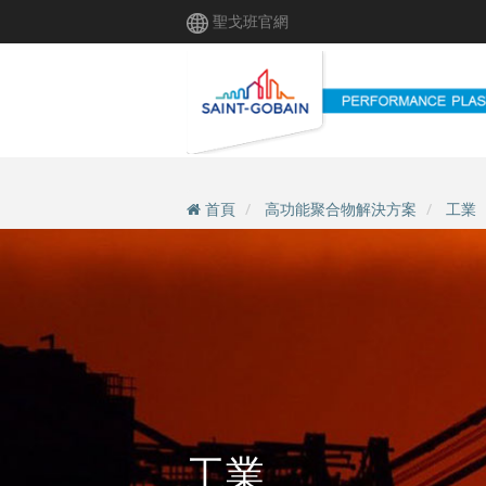
移
聖戈班官網
至
主
內
容
首頁
高功能聚合物解決方案
工業
工業