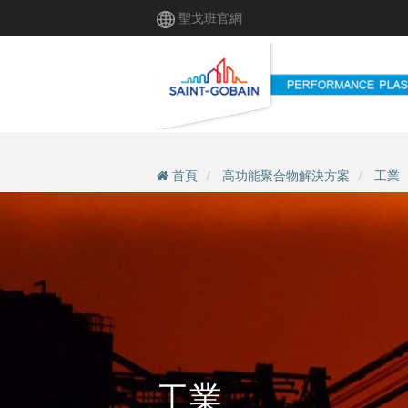
移
聖戈班官網
至
主
內
容
首頁
高功能聚合物解決方案
工業
工業