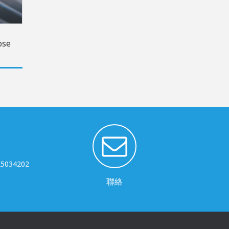
ose
1
-25034202
聯絡