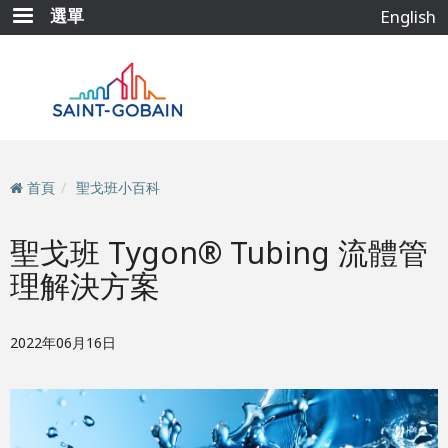
移
選單
English
至
主
內
容
首頁
聖戈班小百科
聖戈班 Tygon® Tubing 流體管
理解決方案
2022年06月16日