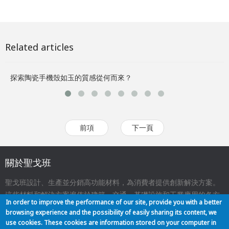
Related articles
探索陶瓷手機殼如玉的質感從何而來？
聖
前項
下一頁
關於聖戈班
聖戈班設計、生產並分銷高功能材料，為消費者提供創新解決方案。
這些材料和解決方案遍佈於建築、交通、基礎設施和工業應用的各方
In order to improve the performance of our site, provide you with a better
面，與我們的日常生活息息相關。
browsing experience and the possibility of easily sharing its content, we
use cookies. These cookies are information stored on your computer in