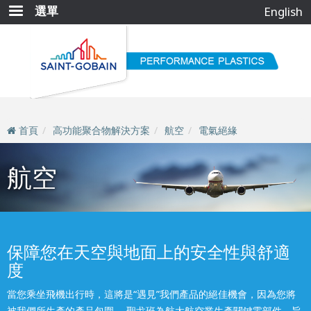
移
選單
English
至
主
內
容
首頁
高功能聚合物解決方案
航空
電氣絕緣
航空
保障您在天空與地面上的安全性與舒適
度
當您乘坐飛機出行時，這將是“遇見”我們產品的絕佳機會，因為您將
被我們所生產的產品包圍。 聖戈班為航太航空業生產關鍵零部件，旨