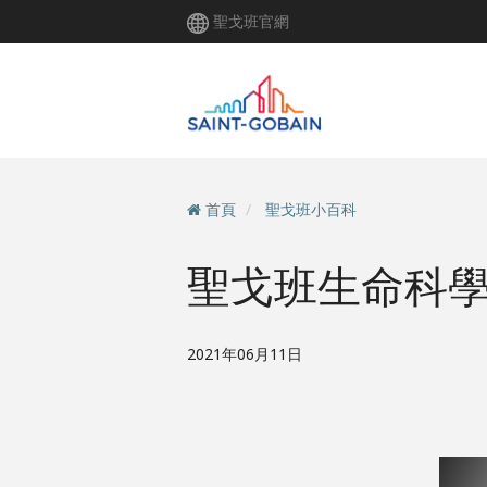
移
聖戈班官網
至
主
內
容
首頁
聖戈班小百科
聖戈班生命科學
2021年06月11日