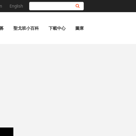
n
English
搜尋
募
聖戈班小百科
下載中心
圖庫