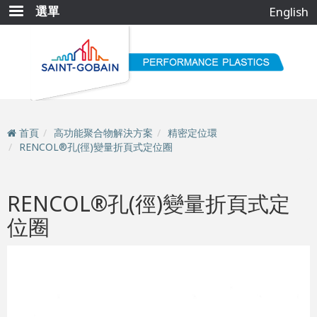
移
選單
English
至
主
內
容
首頁
高功能聚合物解決方案
精密定位環
RENCOL®孔(徑)變量折頁式定位圈
RENCOL®孔(徑)變量折頁式定
位圈