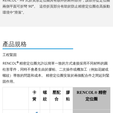
RENCOL
HV 式折頁形定位圈具有額外的材料部分，該部分從定位圈
兩側平面可折彎 90°。 這些折頁部分有助於防止精密定位圈在高振動
環境中“滑落”。
產品規格
工程緊固
®
RENCOL
精密定位圈允許以簡單一致的方式連接採用不同材料的圓
柱形零件，同時不會產生由於膠粘、二次操作或機加工（例如花鍵或
螺紋）導致的問題和成本。 精密定位圈安裝於兩個配合件之間起到緊
固作用。
卡
螺
壓配
膠
RENCOL®
精密
簧
紋
合
粘
定位圈