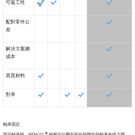
可返工性
配對零件公
差
解決方案總
成本
異質材料
對準
軸承固定
®
固定軸承時，RENCOL
精密定位圈安裝於殼體內與軸承外徑之間。