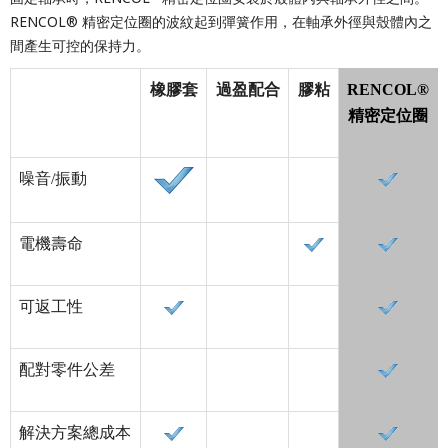
RENCOL® 精密定位圈的波紋起到彈簧作用，在軸承外徑與殼體內之
間產生可控的保持力。
橡膠套
過盈配合
膠粘
RENCOL®
精密定位圈
噪音/振動
電機壽命
可返工性
配對零件公差
解決方案總成本