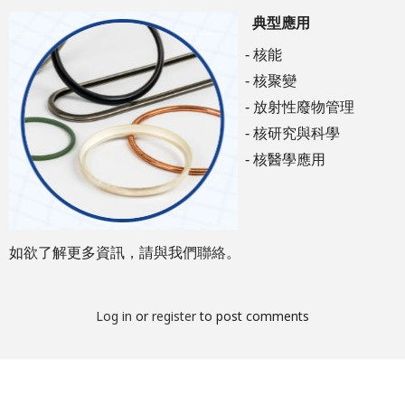
典型應用
-
核能
-
核聚變
-
放射性廢物管理
-
核研究與科學
-
核醫學應用
如欲了解更多資訊，請與我們
聯絡
。
Log in
or
register
to post comments