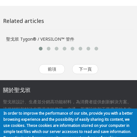
Related articles
聖戈班 Tygon® / VERSILON™ 管件
為
前項
下一頁
關於聖戈班
聖戈班設計、生產並分銷高功能材料，為消費者提供創新解決方案。
這些材料和解決方案遍佈於建築、交通、基礎設施和工業應用的各方
In order to improve the performance of our site, provide you with a better
面，與我們的日常生活息息相關。
browsing experience and the possibility of easily sharing its content, we
use cookies. These cookies are information stored on your computer in
simple text files which our server accesses to read and save information.
關於我們
聯絡
網站地圖
法律聲明