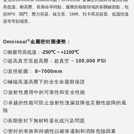
高低溫、耐高壓、長壽命等特點，服務於核能領域的各關鍵節點，包
括RPV、閥門、壓力容器、核主泵、SMR、托卡馬克裝置、低溫恒溫
器等苛刻場景。
®
Omniseal
金屬密封圈優勢：
◎
耐嚴苛高低溫：
-250
℃
~ +1100
℃
◎
超高真空至超高壓：超真空 ~
100,000 PSI
◎
直徑範圍：
8~7000mm
◎
極端高溫高壓下的全生命週期保證
◎
放射性應用中的可靠性和安全性能
◎
卓越的性能可防止放射性洩漏並降低災難性故障的風
險
◎
長期密封下無材料退化或污染問題
◎
密封的有效和持續性以確保遏制和消除危險因素