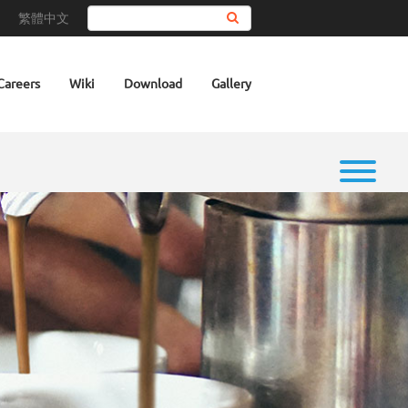
繁體中文
Search
Careers
Wiki
Download
Gallery