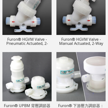
Furon® HGVM Valve -
Furon® HGVM Valve -
Pneumatic Actuated, 2-
Manual Actuated, 2-Way
Way Valve (2" Orifice)
Valve (2" Orifice)
Furon® UPBM 背壓調節器
Furon® 下游壓力調節器：