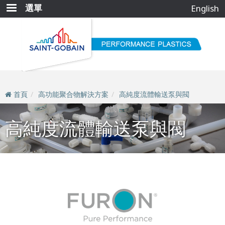
移
選單
English
至
主
內
容
首頁
高功能聚合物解決方案
高純度流體輸送泵與閥
高純度流體輸送泵與閥