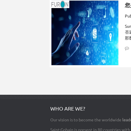
您
Pub
Su
否
那
Pagination
WHO ARE WE?
Our vision is to become the worldwide
lead
Saint-Gobain is present in 80 countries wi