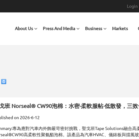
Login
Main navigation
About Us
Press And Media
Business
Markets
戈班 Norseal® CW90泡棉：水密·柔軟服帖·低散發
lished on
2026-6-12
mmary:
專為應對汽車內外飾嚴苛密封挑戰，聖戈班Tape Solutions融
orseal®CW90高柔軟性聚氨酯泡棉。該產品為汽車HVAC、儀錶板與