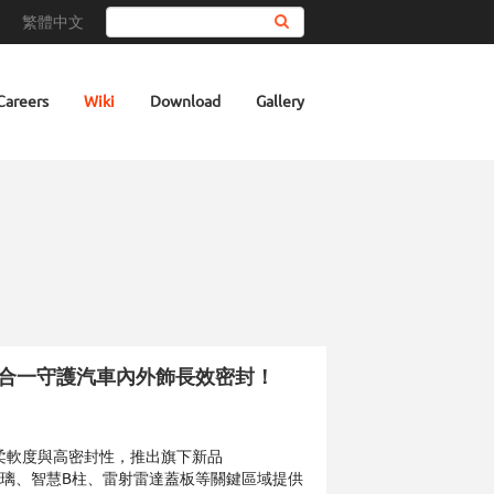
繁體中文
Search
Careers
Wiki
Download
Gallery
，三效合一守護汽車內外飾長效密封！
合高柔軟度與高密封性，推出旗下新品
擋風玻璃、智慧B柱、雷射雷達蓋板等關鍵區域提供