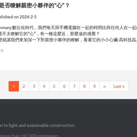
是否瞭解親密小夥伴的“心”？
lished on
2026-2-5
mmary:
數位化時代，我們每天與手機電腦在一起的時間比與任何人在一起
還不太瞭解它的“心”，有一種這麼近，那麼遠的感覺？
麼就讓我們來加深一下對親密小夥伴的瞭解，看看它的小小心臟-高科技晶
0
Current
1
Page
2
Page
3
Page
4
Page
5
Page
6
Page
7
Page
8
Page
9
Next
››
Last
Last »
page
page
page
er in light and sustainable construction
.
th more than 162,000 employees.