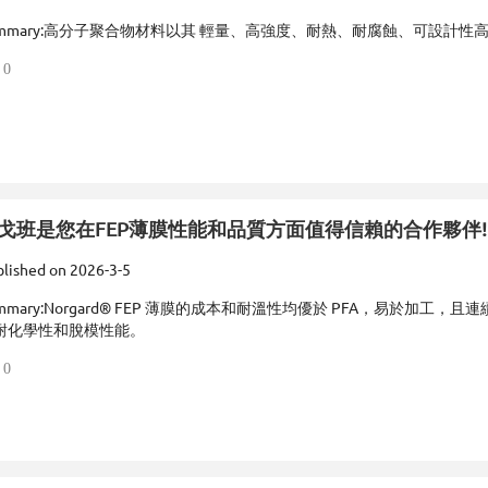
mmary:
高分子聚合物材料以其 輕量、高強度、耐熱、耐腐蝕、可設計性高
0
戈班是您在FEP薄膜性能和品質方面值得信賴的合作夥伴!
lished on
2026-3-5
mmary:
Norgard® FEP 薄膜的成本和耐溫性均優於 PFA，易於加工，且連續
耐化學性和脫模性能。
0