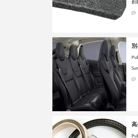
創
別
Pub
Su
高
Pub