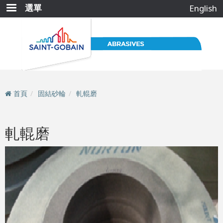
移
選單
English
至
主
內
容
首頁
固結砂輪
軋輥磨
軋輥磨