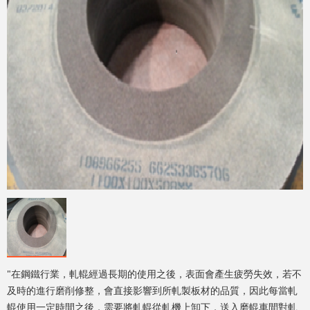
"在鋼鐵行業，軋輥經過長期的使用之後，表面會產生疲勞失效，若不
及時的進行磨削修整，會直接影響到所軋製板材的品質，因此每當軋
輥使用一定時間之後，需要將軋輥從軋機上卸下，送入磨輥車間對軋