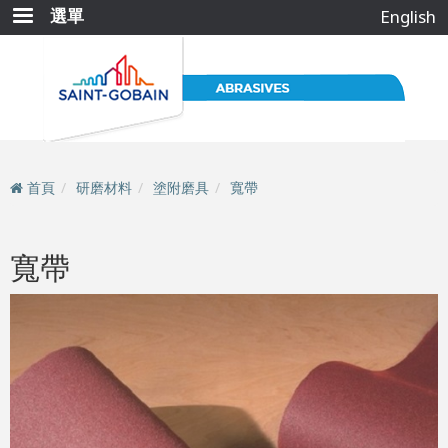
移
選單
English
至
主
內
容
首頁
研磨材料
塗附磨具
寬帶
寬帶