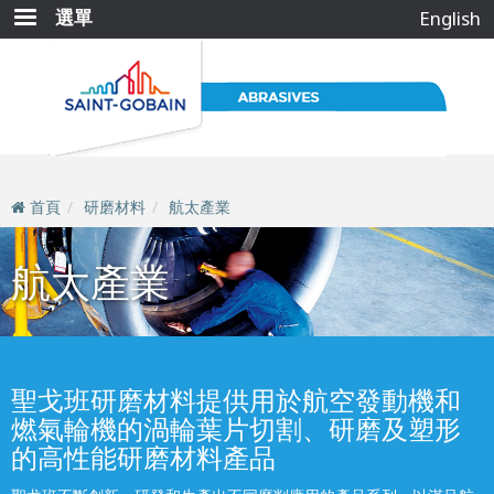
移
選單
English
至
主
內
容
首頁
研磨材料
航太產業
航太產業
聖戈班研磨材料提供用於航空發動機和
燃氣輪機的渦輪葉片切割、研磨及塑形
的高性能研磨材料產品