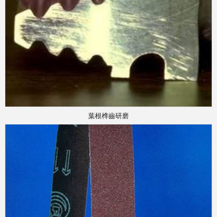
葉根榫齒研磨