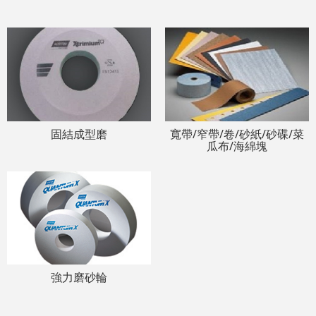
固結成型磨
寬帶/窄帶/卷/砂紙/砂碟/菜
瓜布/海綿塊
強力磨砂輪