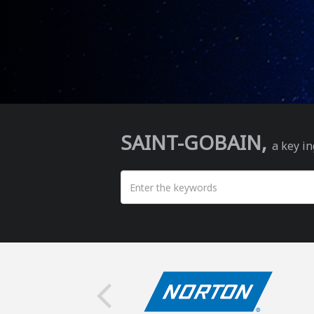
SAINT-GOBAIN,
a key in
搜尋