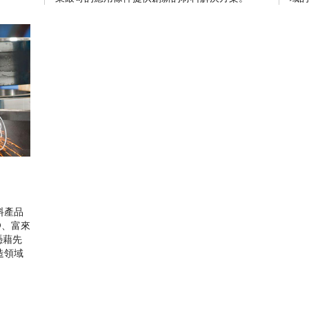
料產品
®、富來
憑藉先
造領域