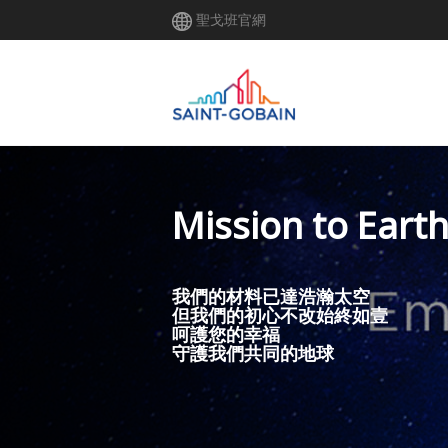
移
聖戈班官網
至
主
內
容
Mission to Eart
我們的材料已達浩瀚太空
但我們的初心不改始終如壹
呵護您的幸福
守護我們共同的地球