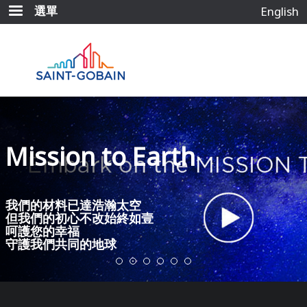
移
選單
English
至
主
內
容
Mission to Earth
我們的材料已達浩瀚太空
但我們的初心不改始終如壹
呵護您的幸福
守護我們共同的地球