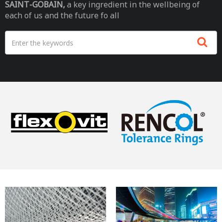
SAINT-GOBAIN,
a key ingredient in the wellbeing of
each of us and the future fo all
搜尋