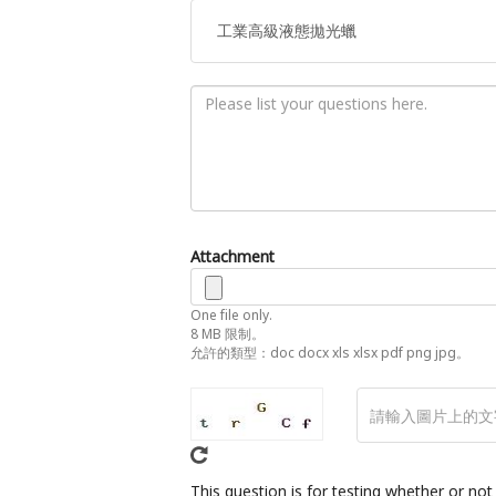
Attachment
One file only.
8 MB 限制。
允許的類型：doc docx xls xlsx pdf png jpg。
This question is for testing whether or n