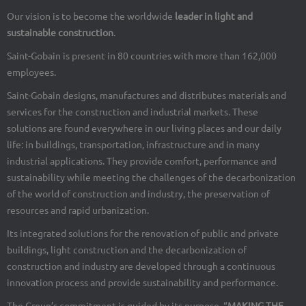
Our vision is to become the worldwide
leader in light and
sustainable construction
.
Saint-Gobain is present in 80 countries with more than 162,000
employees.
Saint-Gobain designs, manufactures and distributes materials and
services for the construction and industrial markets. These
solutions are found everywhere in our living places and our daily
life: in buildings, transportation, infrastructure and in many
industrial applications. They provide comfort, performance and
sustainability while meeting the challenges of the decarbonization
of the world of construction and industry, the preservation of
resources and rapid urbanization.
Its integrated solutions for the renovation of public and private
buildings, light construction and the decarbonization of
construction and industry are developed through a continuous
innovation process and provide sustainability and performance.
The Group’s commitment is guided by its purpose, “
MAKING THE