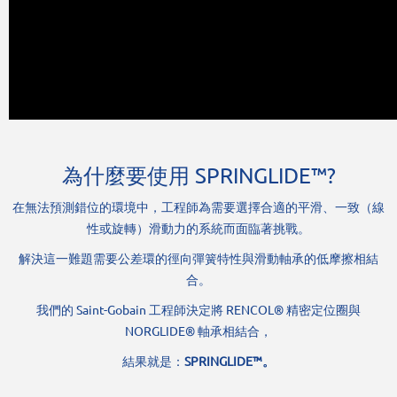
為什麼要使用 SPRINGLIDE™?
在無法預測錯位的環境中，工程師為需要選擇合適的平滑、一致（線
性或旋轉）滑動力的系統而面臨著挑戰。
解決這一難題需要公差環的徑向彈簧特性與滑動軸承的低摩擦相結
合。
我們的 Saint-Gobain 工程師決定將 RENCOL® 精密定位圈與
NORGLIDE® 軸承相結合，
結果就是：
SPRINGLIDE™。