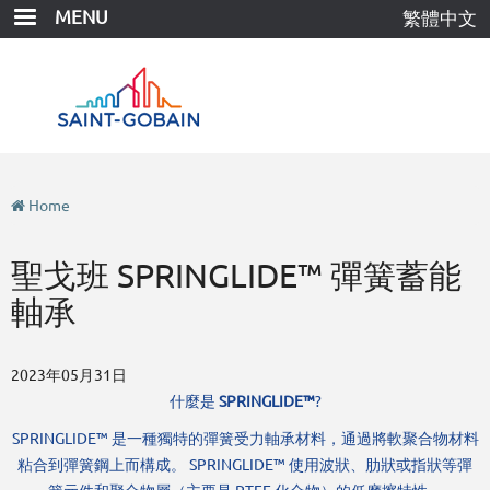
Skip
MENU
繁體中文
to
main
content
Home
聖戈班 SPRINGLIDE™ 彈簧蓄能
軸承
2023年05月31日
什麼是
SPRINGLIDE™
?
SPRINGLIDE™ 是一種獨特的彈簧受力軸承材料，通過將軟聚合物材料
粘合到彈簧鋼上而構成。 SPRINGLIDE™ 使用波狀、肋狀或指狀等彈