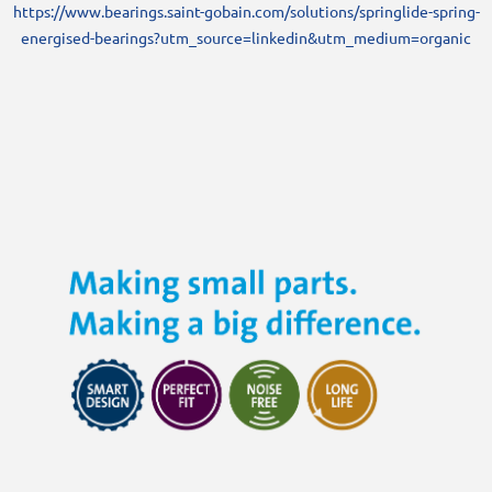
https://www.bearings.saint-gobain.com/solutions/springlide-spring-
energised-bearings?utm_source=linkedin&utm_medium=organic