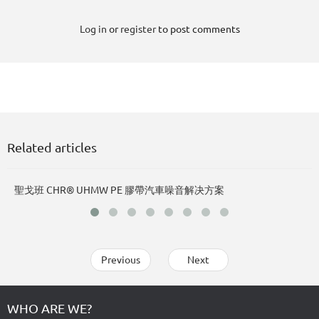
Log in
or
register
to post comments
Related articles
聖戈班 CHR® UHMW PE 膠帶汽車噪音解决方案
聖
Previous
Next
WHO ARE WE?